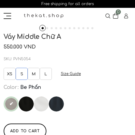
Free shipping for all orders
0
Váy Middle Chữ A
550.000
VND
SKU:
PVN5054
Size Guide
XS
S
M
L
Color
:
Be Phấn
✔
ADD TO CART