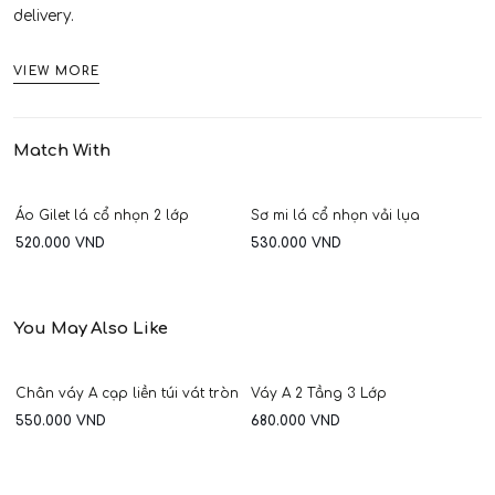
delivery.
VIEW MORE
Match With
y dài dáng vừa lụa bamboo
Áo Gilet lá cổ nhọn 2 lớp
Sơ mi lá cổ nhọn vải lụa
S
520.000
VND
530.000
VND
5
You May Also Like
Chân váy A cạp liền túi vát tròn
Váy A 2 Tầng 3 Lớp
550.000
VND
680.000
VND