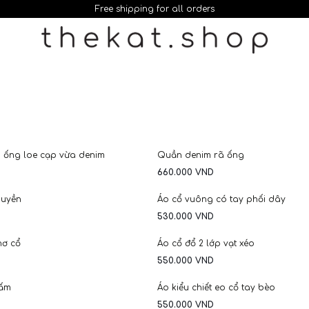
Free shipping for all orders
NEW
 ống loe cạp vừa denim
Quần denim rã ống
660.000
VND
huyền
Áo cổ vuông có tay phối dây
530.000
VND
nơ cổ
Áo cổ đổ 2 lớp vạt xéo
550.000
VND
bấm
Áo kiểu chiết eo cổ tay bèo
550.000
VND