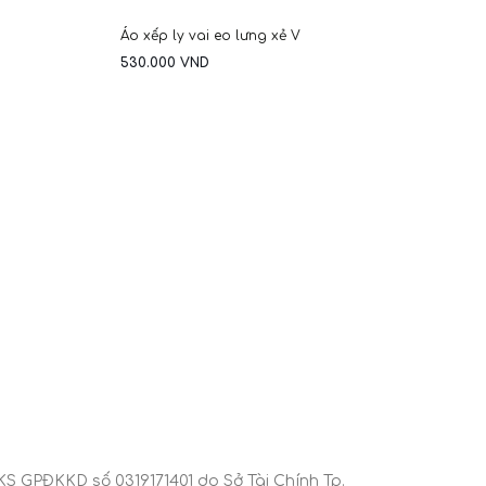
Áo xếp ly vai eo lưng xẻ V
530.000
VND
 GPĐKKD số 0319171401 do Sở Tài Chính Tp.