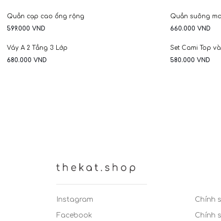
HOT
HOT
Quần cạp cao ống rộng
Quần suông may
599.000
VND
660.000
VND
Váy A 2 Tầng 3 Lớp
Set Cami Top v
680.000
VND
580.000
VND
Instagram
Chính 
Facebook
Chính 