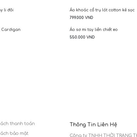
HOT
 li đôi
Áo khoác cổ trụ lót cotton kẻ sọc
799.000
VND
NEW
à Cardigan
Áo sơ mi tay liền chiết eo
550.000
VND
sách thanh toán
Thông Tin Liên Hệ
sách bảo mật
Công ty TNHH THỜI TRANG TKS