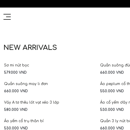
NEW ARRIVALS
HOT
NEW
Sơ mi nút bọc
Quần suông đùi
579.000
VND
660.000
VND
Quần suông may li đơn
Áo peplum cổ t
660.000
VND
550.000
VND
HOT
Váy A tơ thêu lót vạt xéo 3 lớp
Áo cổ yếm dây 
580.000
VND
530.000
VND
Áo yếm cổ trụ thân bí
Quần 3 ly nút 
530.000
VND
660.000
VND