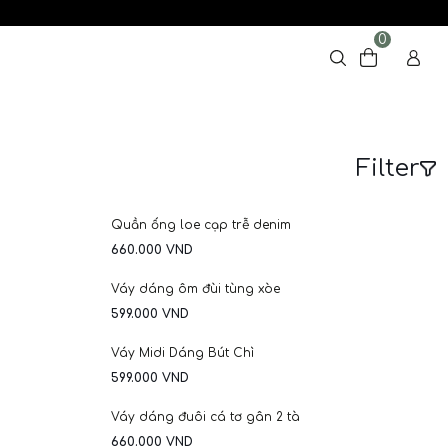
0
Filter
NEW
Quần ống loe cạp trễ denim
660.000
VND
Váy dáng ôm đùi tùng xòe
599.000
VND
Váy Midi Dáng Bút Chì
599.000
VND
Váy dáng đuôi cá tơ gân 2 tà
660.000
VND